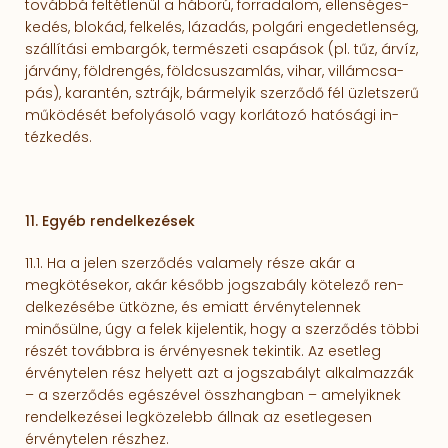
továbbá feltét­le­nül a há­bo­rú, for­radalom, ellen­sé­ges­
kedés, blokád, felkelés, lázadás, polgári engedetlenség,
szál­lítási em­bar­gók, ter­mé­szeti csapások (pl. tűz, árvíz,
járvány, földrengés, föld­csu­szam­lás, vi­har, vil­lám­­csa­
pás), ka­ran­tén, sztrájk, bármelyik szerződő fél üzletszerű
működését be­fo­lyá­soló vagy korlátozó ható­sági in­
tézkedés.
11. Egyéb rendelkezések
11.1. Ha a jelen szerződés valamely része akár a
megkötésekor, akár később jogszabály kötelező ren­
delkezésébe ütközne, és emiatt érvénytelennek
minősülne, úgy a felek kijelentik, hogy a szerződés többi
részét továbbra is érvényesnek tekintik. Az esetleg
érvénytelen rész helyett azt a jogszabályt alkalmazzák
– a szerződés egészével összhangban – amelyiknek
rendelke­zései legközelebb állnak az esetlegesen
érvénytelen részhez.