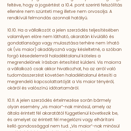
feltéve, hogy a jogsértést a 10.4. pont szerinti felszólítás
ellenére nem szünteti meg illetve nem orvosolja. A
rendkívüli felmondás azonnali hatályú.
10.10. Ha a vállalkozót a jelen szerződés teljesítésében
valamilyen előre nem lát­ha­tó, aka­ratán kí­vülálló és
gon­datlansága vagy mulasztása terhére nem ír­ható
ok (vis maior) akadá­lyoz­ná vagy kés­leltetné, a szóban
forgó késedelemről haladéktalanul köteles a
megrendelőnek írásban értesítést küldeni. Vis maiorra
a vállalkozó csak akkor hivatkozhat, ha az arról való
tudomásszerzést követően haladéktalanul értesíti a
megrendelő kapcsolattartóját a Vis maior tényéről,
okáról és valószínű időtartamáról.
10.11. A jelen szerződés értelmezése során bármely
olyan esemény „vis maior”-nak minősül, amely az
általa érintett fél aka­ra­tá­tól függetlenül következik be,
és amelyet az érintett fél meg­előzni vagy el­hárítani
kellő gondossággal nem tud. „Vis maior”-nak minősül