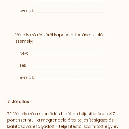
e-mail:
___________________________
Vállalkozó részéről kapcsolattartásra kijelölt
személy:
Név:
___________________________
Tel:
___________________________
e-mail:
___________________________
7. Jótállás
7.1. Vállalkozó a szerződés hibátlan teljesítésére a 3.7.
pont szerinti, - a megrendelő által teljesítésigazolás
kiállításával elfogadott - teljesítéstől számí­tott egy év