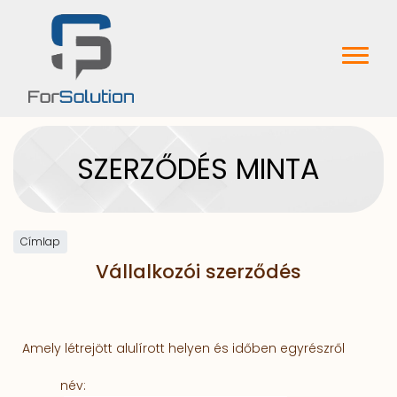
Ugrás a tartalomra
Menu
Szolgáltatásaink
SZERZŐDÉS MINTA
Szoftverfejlesztés
Weboldal készítés
Címlap
Vállalkozói szerződés
Tanácsadás
Hogyan dolgozunk
Amely létrejött alulírott helyen és időben egyrészről
Áraink
név: