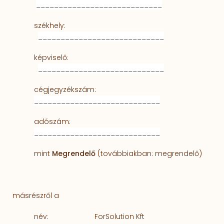
____________________________
GYIK
székhely:
____________________________
Kapcsolat
képviselő:
____________________________
cégjegyzékszám:
____________________________
adószám:
____________________________
mint
Megrendelő
(továbbiakban: megrendelő)
másrészről a
név:
ForSolution Kft