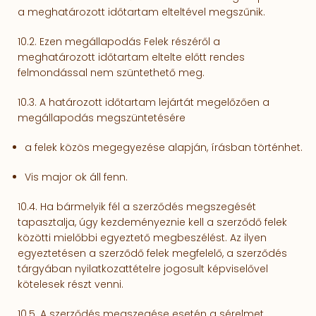
a meghatározott időtartam elteltével megszűnik.
10.2. Ezen megállapodás Felek részéről a
meghatározott időtartam eltelte előtt rendes
felmondással nem szüntethető meg.
10.3. A határozott időtartam lejártát megelőzően a
megállapodás megszüntetésére
a felek közös megegyezése alapján, írásban történhet.
Vis major ok áll fenn.
10.4. Ha bármelyik fél a szerződés megszegését
tapasztalja, úgy kezdeményeznie kell a szerződő felek
közötti mielőbbi egyeztető megbeszélést. Az ilyen
egyeztetésen a szerződő felek megfelelő, a szer­ződés
tárgyában nyilatko­zattételre jogosult képviselővel
kötelesek részt venni.
10.5. A szerződés megszegése esetén a sérelmet