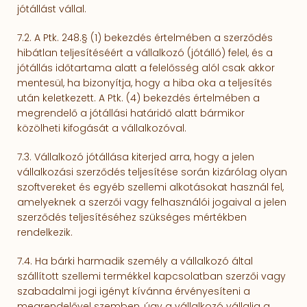
jótállást vállal.
7.2. A Ptk. 248.§ (1) bekezdés értelmében a szerződés
hibátlan teljesítéséért a vállalkozó (jótálló) felel, és a
jótállás időtartama alatt a felelősség alól csak akkor
mentesül, ha bizonyítja, hogy a hiba oka a teljesítés
után keletkezett. A Ptk. (4) bekezdés értelmében a
megrendelő a jótállási határidő alatt bármikor
közölheti kifogását a vállalkozóval.
7.3. Vállalkozó jótállása kiterjed arra, hogy a jelen
vállalkozási szerződés teljesítése során kizárólag olyan
szoftvereket és egyéb szellemi alkotásokat használ fel,
amelyeknek a szerzői vagy felhasz­ná­lói jogaival a jelen
szerződés teljesítéséhez szükséges mértékben
rendelkezik.
7.4. Ha bárki harmadik személy a vállalkozó által
szállított szellemi termékkel kapcsolatban szerzői vagy
szabadalmi jogi igényt kívánna érvényesíteni a
megrendelővel szemben, úgy a vállalkozó vállalja a