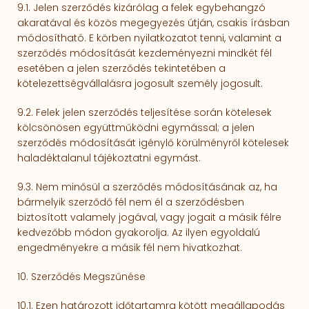
9.1. Jelen szerződés kizárólag a felek egybehangzó
akaratával és közös megegyezés útján, csakis írásban
módosítható. E körben nyilatkozatot tenni, valamint a
szerződés módosítását kezdeményezni mindkét fél
esetében a jelen szerződés tekintetében a
kötelezettségvállalásra jogosult személy jogosult.
9.2. Felek jelen szerződés teljesítése során kötelesek
kölcsönösen együttműködni egymással; a jelen
szerződés módosítását igénylő körülményről kötelesek
haladéktalanul tájékoztatni egymást.
9.3. Nem minősül a szerződés módosításának az, ha
bármelyik szerződő fél nem él a szerződésben
biztosított valamely jogával, vagy jogait a másik félre
kedvezőbb módon gyakorolja. Az ilyen egyoldalú
engedményekre a másik fél nem hivat­koz­hat.
10. Szerződés Megszűnése
10.1. Ezen határozott időtartamra kötött megállapodás