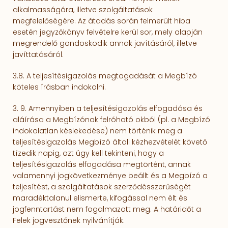
alkalmasságára, illetve szolgáltatások
megfelelőségére. Az átadás során felmerült hiba
esetén jegyzőkönyv felvételre kerül sor, mely alapján
megrendelő gondoskodik annak javításáról, illetve
javíttatásáról.
3.8. A teljesítésigazolás megtagadását a Megbízó
köteles írásban indokolni.
3. 9. Amennyiben a teljesítésigazolás elfogadása és
aláírása a Megbízónak felróható okból (pl. a Megbízó
indokolatlan késlekedése) nem történik meg a
teljesítésigazolás Megbízó általi kézhezvételét követő
tízedik napig, azt úgy kell tekinteni, hogy a
teljesítésigazolás elfogadása megtörtént, annak
valamennyi jogkövetkezménye beállt és a Megbízó a
teljesítést, a szolgáltatások szerződésszerűségét
maradéktalanul elismerte, kifogással nem élt és
jogfenntartást nem fogalmazott meg. A határidőt a
Felek jogvesztőnek nyilvánítják.