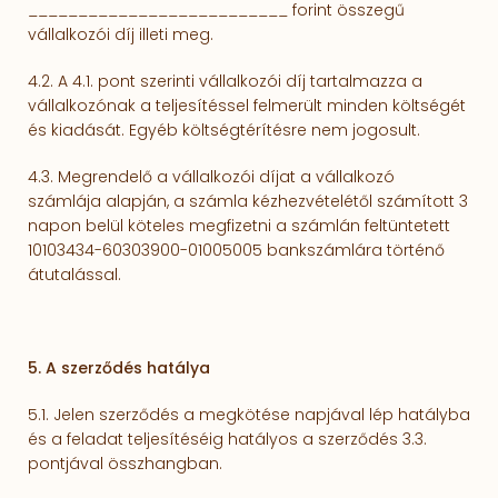
__________________________
forint összegű
vállalkozói díj illeti meg.
4.2. A 4.1. pont szerinti vállalkozói díj tartalmazza a
vállalkozónak a teljesítéssel felmerült minden költségét
és kiadását. Egyéb költségtérítésre nem jogosult.
4.3. Megrendelő a vállalkozói díjat a vállalkozó
számlája alapján, a számla kézhezvételétől számított 3
napon belül köteles megfizetni a számlán feltüntetett
10103434-60303900-01005005 bankszámlára történő
átutalással.
5. A szerződés hatálya
5.1. Jelen szerződés a megkötése napjával lép hatályba
és a feladat teljesítéséig hatályos a szerződés 3.3.
pontjával összhangban.