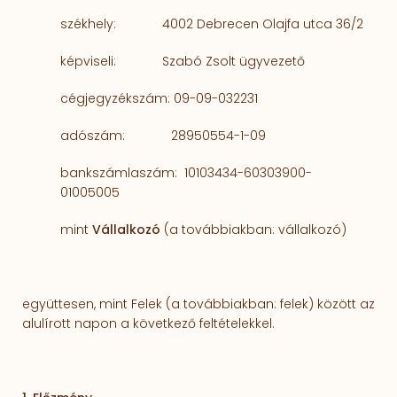
székhely:
4002 Debrecen Olajfa utca 36/2
képviseli:
Szabó Zsolt ügyvezető
cégjegyzékszám: 09-09-032231
adószám:
28950554-1-09
bankszámlaszám:
10103434-60303900-
01005005
mint
Vállalkozó
(a továbbiakban: vállalkozó)
együttesen, mint Felek (a továbbiakban: felek) között az
alulírott napon a következő feltételekkel.