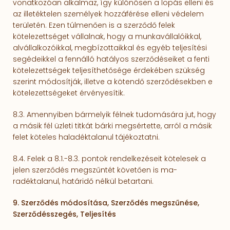
vonatkozóan alkalmaz, így különösen a lopás elleni és
az illetéktelen személyek hozzáférése elleni védelem
területén. Ezen túlmenően is a szerződő felek
kötelezettséget vállalnak, hogy a munkavállalóikkal,
alvállalkozóikkal, megbízotta­ikkal és egyéb teljesítési
segédeikkel a fennálló hatályos szerződéseiket a fenti
kötelezettségek teljesíthető­sége érdekében szükség
szerint módosítják, illetve a kötendő szerződésekben e
kötelezettségeket érvényesítik.
8.3. Amennyiben bármelyik félnek tudomására jut, hogy
a másik fél üzleti titkát bárki megsértette, arról a másik
felet köteles haladéktalanul tájékoztatni.
8.4. Felek a 8.1.-8.3. pontok rendelkezéseit kötelesek a
jelen szerződés megszűntét követően is ma­
radéktalanul, határidő nélkül betartani.
9. Szerződés módosítása, Szerződés megszűnése,
Szerződésszegés, Teljesítés