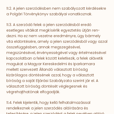
11.2. A jelen szerződésben nem szabályozott kérdésekre
a Polgári Törvénykönyv szabályai vonatkoz­nak.
11.3. A szerződő felek a jelen szerződésből eredő
esetleges vitáikat megkísérlik egyeztetés útján ren­
dezni. Ha ez nem vezetne eredményre, úgy bármely
vita eldöntésére, amely a jelen szer­ző­désből vagy azzal
összefüggésben, annak megszegésével,
megszűnésével, érvényességével vagy értelme­zésével
kapcsolatban a felek között keletkezik, a felek alávetik
magukat a Magyar Kereskedelmi és Iparkamara
mellett szervezett Állandó választott bíróság
kizárólagos döntésének azzal, hogy a választott
bíróság a saját Eljárási Szabályzata szerint jár el. A
választott bíróság döntését végle­gesnek és
végrehajthatónak elfogadják.
11.4. Felek kijelentik, hogy kellő felhatalmazással
rendelkeznek a jelen szerződés aláírására és
teljesítésére, a jelen szerződést a felek nevében aláíró