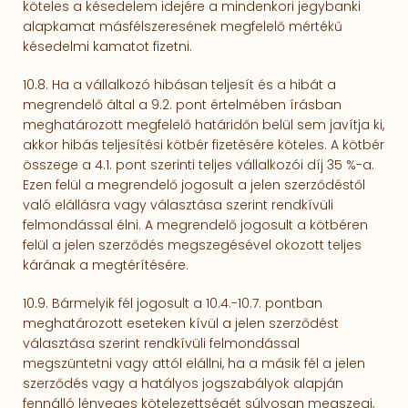
köteles a késedelem idejére a mindenkori jegybanki
alapkamat másfélszeresének megfelelő mértékű
késedelmi kamatot fizetni.
10.8. Ha a vállalkozó hibásan teljesít és a hibát a
megrendelő által a 9.2. pont értelmében írásban
meghatározott megfelelő határidőn belül sem javítja ki,
akkor hibás teljesítési kötbér fizetésére köteles. A kötbér
összege a 4.1. pont szerinti teljes vállalkozói díj 35 %-a.
Ezen felül a megrendelő jogosult a jelen szerződéstől
való elál­lásra vagy választása szerint rendkívüli
felmondással élni. A megrendelő jogosult a kötbéren
felül a jelen szerződés megsze­gésével okozott teljes
kárának a megtérítésére.
10.9. Bármelyik fél jogosult a 10.4.-10.7. pontban
meghatározott eseteken kívül a jelen szerződést
választása szerint rendkívüli felmondással
megszüntetni vagy attól elállni, ha a másik fél a jelen
szerződés vagy a hatályos jogszabályok alapján
fennálló lényeges kötelezettségét súlyosan megszegi,