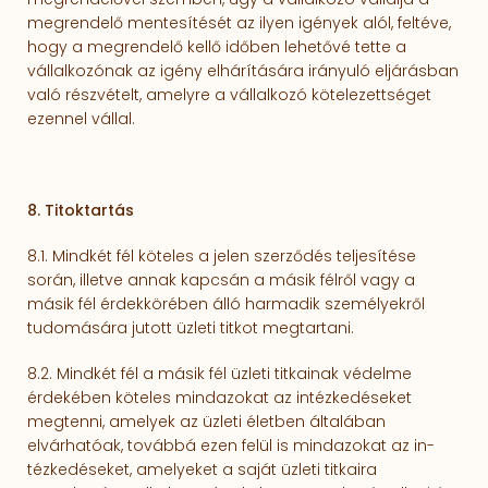
megrendelő mentesítését az ilyen igények alól, feltéve,
hogy a megrendelő kellő időben lehetővé tette a
vállalkozónak az igény elhárítására irányuló eljárásban
való részvételt, amelyre a vállalkozó kötelezettséget
ezennel vállal.
8. Titoktartás
8.1. Mindkét fél köteles a jelen szerződés teljesítése
során, illetve annak kapcsán a másik félről vagy a
másik fél érdekkörében álló harmadik személyekről
tudomására jutott üzleti titkot megtartani.
8.2. Mindkét fél a másik fél üzleti titkainak védelme
érdekében köteles mindazokat az intézke­dé­seket
megtenni, amelyek az üzleti életben általában
elvárhatóak, továbbá ezen felül is mindazokat az in­
tézkedéseket, amelyeket a saját üzleti titkaira