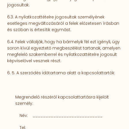
jogosultak.
6.3. A nyilatkozattételre jogosultak személyének
esetleges megváltozásáról a felek előzetesen írásban
és szóban is értesítik egymást.
6.4. Felek vállalják, hogy ha bármelyik fél ezt igényli, úgy
soron kívül egyeztető megbeszélést tar­ta­nak, amelyen
megfelelő szakemberrel és nyilatkozattételre jogosult
képviselővel vesznek részt.
6. 5. A szerződés időtartama alatt a kapcsolattartók:
Megrendelő részéről kapcsolattartásra kijelölt
személy:
Név:
___________________________
Tel:
___________________________