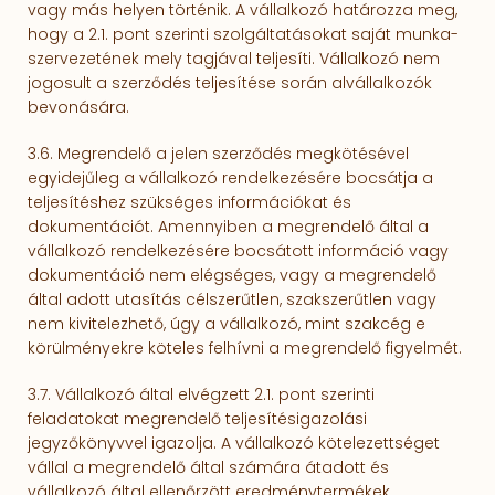
vagy más helyen történik. A vállalkozó határozza meg,
hogy a 2.1. pont szerinti szolgáltatásokat saját munka­
szervezetének mely tagjával teljesíti. Vállalkozó nem
jogosult a szerződés teljesítése során alvállalkozók
bevonására.
3.6. Megrendelő a jelen szerződés megkötésével
egyidejűleg a vállalkozó rendelkezésére bocsátja a
teljesítéshez szükséges in­formá­ciókat és
dokumentációt. Amennyiben a megrendelő által a
vállal­kozó rendelkezésére bo­csátott információ vagy
dokumentáció nem elégséges, vagy a megrendelő
által adott utasítás cél­szerűtlen, szakszerűtlen vagy
nem kivitelezhető, úgy a vállalkozó, mint szak­cég e
körülményekre köteles felhívni a megrendelő figyelmét.
3.7. Vállalkozó által elvégzett 2.1. pont szerinti
feladatokat megrendelő teljesítésigazolási
jegyzőkönyvvel igazolja. A vállalkozó kötelezettséget
vállal a megrendelő által számára átadott és
vállalkozó által ellenőrzött eredménytermékek