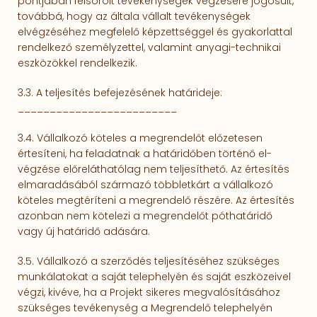
pontjában felsorolt tevékenységek végzésére jogosult,
továbbá, hogy az általa vállalt tevékenységek
elvégzéséhez megfelelő képzettséggel és gyakorlattal
rendelkező személyzettel, valamint anyagi-technikai
eszközökkel rendelkezik.
3.3. A teljesítés befejezésének határideje:
_________________________
3.4. Vállalkozó köteles a megrendelőt előzetesen
értesíteni, ha feladatnak a határidő­ben történő el­
végzése előreláthatólag nem teljesíthető. Az értesítés
elmaradásából származó több­letkárt a vállal­ko­zó
köteles megtéríteni a megrendelő részére. Az értesítés
azonban nem kötelezi a megrendelőt pótha­táridő
vagy új határidő adására.
3.5. Vállalkozó a szerződés teljesítéséhez szükséges
munkálatokat a saját telephelyén és saját eszkö­zeivel
végzi, kivéve, ha a Projekt sikeres megvalósításához
szükséges tevékenység a Megrendelő telephelyén