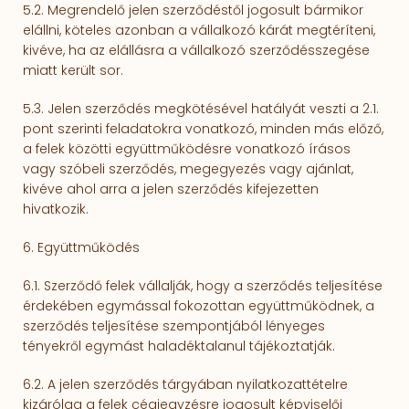
5.2. Megrendelő jelen szerződéstől jogosult bármikor
elállni, kö­teles azonban a vállalkozó kárát megtéríteni,
kivéve, ha az elállásra a vállalkozó szerződésszegése
miatt került sor.
5.3. Jelen szerződés megkötésével hatályát veszti a 2.1.
pont szerinti feladatokra vonatkozó, minden más előző,
a felek közötti együtt­mű­kö­désre vonatkozó írásos
vagy szóbeli szerződés, megegyezés vagy ajánlat,
kivéve ahol arra a jelen szerződés kifejezetten
hivatkozik.
6. Együttműködés
6.1. Szerződő felek vállalják, hogy a szerződés teljesítése
érdekében egymással fokozottan együtt­mű­ködnek, a
szerződés teljesítése szempontjából lényeges
tényekről egymást haladéktalanul tájékoz­tat­ják.
6.2. A jelen szerződés tárgyában nyilatkozattételre
kizárólag a felek cégjegyzés­re jogosult kép­viselői