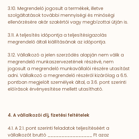
3.10. Megrendelő jogosult a termékek, illetve
szolgáltatások további mennyiségi és minőségi
ellenőrzésére akár szakértői vagy megbízottai útján is.
3.11. A teljesítés időpontja a tel­jesí­tésigazolás
megrendelő általi kiállításának az időpontja.
3.12. Vállalkozó a jelen szerződés alapján nem válik a
megrendelő munkaszervezetének részévé, nem
jogosult a megrendelő munkavállalói részére utasítást
adni. Vállalkozó a megrendelő részéről ki­zárólag a 6.5.
pontban megjelölt személyek által, a 3.6. pont szerinti
előírások érvényesítése mel­lett utasítha­tó.
4. A vállalkozói díj, fizetési feltételek
4.1. A 2.1. pont szerinti feladatok teljesítéséért a
vállalkozót bruttó
________________
Ft azaz