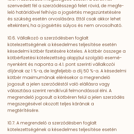
szenvedett fél a szerződésszegő felet rövid, de megfe­
lelő határidővel felhívja a jogsértés megszüntetésére
és szükség esetén orvoslására. Ettől csak ak­kor lehet
eltekinteni, ha a jogsértés súlyos és nem orvosolható.
10.6. Vállalkozó a szerződésben foglalt
kötelezettségének a késedelmes teljesítése esetén
késedelmi kötbér fizetésére köteles. A kötbér összege a
kötbérfizetési kötelezettség alapjául szolgáló esemé­
nyenként és naponta a 4.1. pont szerinti vállalkozói
díjának az 1 %-a, de legfeljebb a díj 50 %-a. A késedelmi
kötbér maximumának elérésekor a megrendelő
jogosult a jelen szerződéstől való elál­lásra vagy
választása szerint rendkívüli felmondással élni. A
megrendelő jogosult a kötbéren felül a jelen szerződés
megsze­gésével okozott teljes kárának a
megtérítésére.
10.7. A megrendelő a szerződésben foglalt
kötelezettségének a késedelmes teljesítése esetén